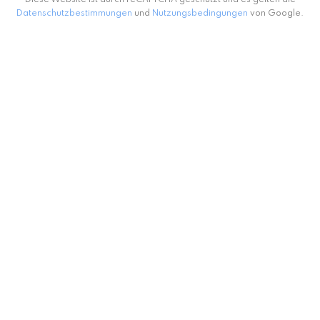
Diese Website ist durch reCAPTCHA geschützt und es gelten die
Datenschutzbestimmungen
und
Nutzungsbedingungen
von Google.