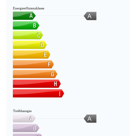
Energieeffizienzklasse
A
Treibhausgas
A