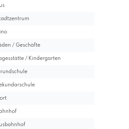
us
tadtzentrum
ino
äden / Geschäfte
agesstätte / Kindergarten
rundschule
ekundarschule
ort
ahnhof
usbahnhof