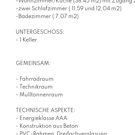
-Wohnzimmer/Küche (38,45 m2) mit Zugang zu
-zwei Schlafzimmer ( 11,59 und 12,04 m2)
-Badezimmer ( 7,07 m2)
UNTERGESCHOSS:
- 1 Keller
GEMEINSAM:
- Fahrradraum
- Technikraum
- Mülltonnenraum
TECHNISCHE ASPEKTE:
- Energieklasse AAA
- Konstruktion aus Beton
- PVC-Rahmen, Dreifachverglasung