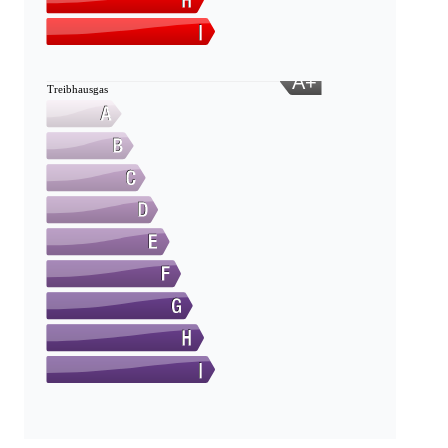
A+
Treibhausgas