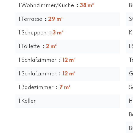
1 Wohnzimmer/Küche
38 m²
B
1 Terrasse
29 m²
S
1 Schuppen
3 m²
K
1 Toilette
2 m²
L
1 Schlafzimmer
12 m²
T
1 Schlafzimmer
12 m²
G
1 Badezimmer
7 m²
S
1 Keller
H
B
B