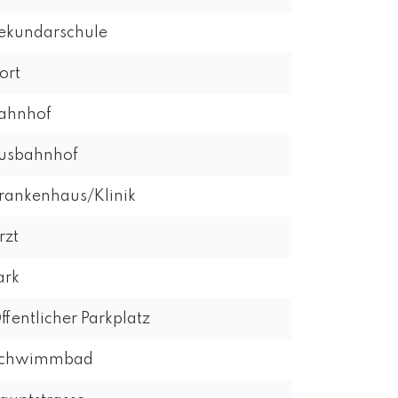
ekundarschule
ort
ahnhof
usbahnhof
rankenhaus/Klinik
rzt
ark
ffentlicher Parkplatz
chwimmbad