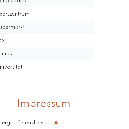
auptstrasse
portzentrum
upermarkt
axi
ennis
niversität
Impressum
nergieeffizienzklasse
A