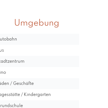
Umgebung
utobahn
us
tadtzentrum
ino
äden / Geschäfte
agesstätte / Kindergarten
rundschule