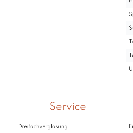
H
S
S
T
T
U
Service
Dreifachverglasung
E