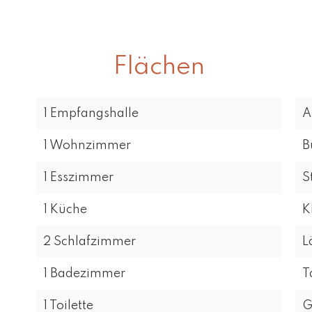
Flächen
1 Empfangshalle
A
1 Wohnzimmer
B
1 Esszimmer
S
1 Küche
K
2 Schlafzimmer
L
1 Badezimmer
T
1 Toilette
G