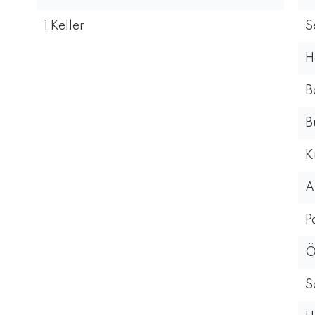
1 Keller
S
H
B
B
K
A
P
Ö
S