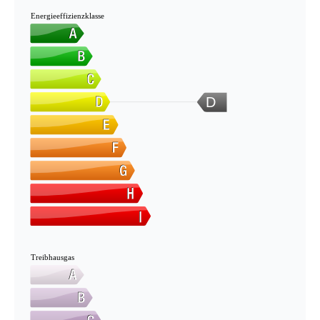
Energieeffizienzklasse
D
Treibhausgas