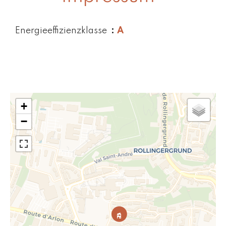
Energieeffizienzklasse
A
+
−