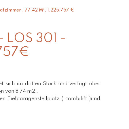
afzimmer , 77.42 M², 1.225.757 €
LOS 301 -
.757€
 sich im dritten Stock und verfügt über
n von 8,74 m2 .
Tiefgaragenstellplatz ( combilift )und