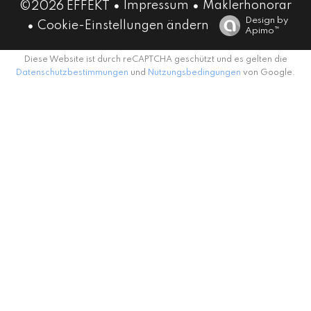
Impressum
Maklerhonorar
©2026 EFFEKT
Design by
Cookie-Einstellungen ändern
Apimo™
Diese Website ist durch reCAPTCHA geschützt und es gelten die
Datenschutzbestimmungen
und
Nutzungsbedingungen
von Google.