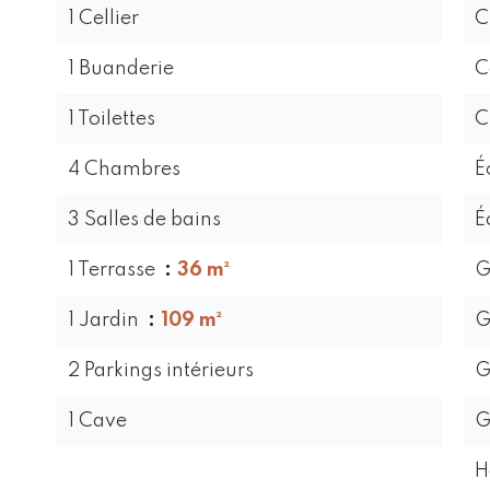
1 Cellier
C
1 Buanderie
C
1 Toilettes
C
4 Chambres
É
3 Salles de bains
É
1 Terrasse
36 m²
G
1 Jardin
109 m²
G
2 Parkings intérieurs
G
1 Cave
G
H