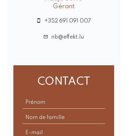
Gérant
+352 691 091 007
nb@effekt.lu
CONTACT