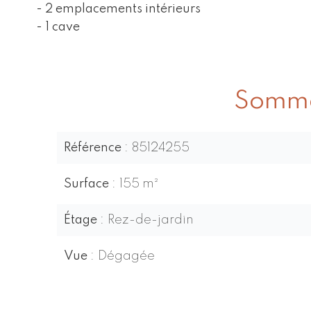
- 2 emplacements intérieurs
- 1 cave
Somma
Référence
85124255
Surface
155 m²
Étage
Rez-de-jardin
Vue
Dégagée