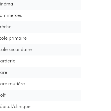
inéma
ommerces
rèche
cole primaire
cole secondaire
arderie
are
are routière
olf
ôpital/clinique