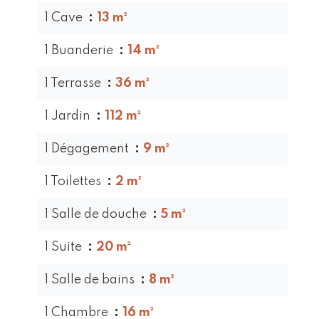
1 Cave
13 m²
1 Buanderie
14 m²
1 Terrasse
36 m²
1 Jardin
112 m²
1 Dégagement
9 m²
1 Toilettes
2 m²
1 Salle de douche
5 m²
1 Suite
20 m²
1 Salle de bains
8 m²
1 Chambre
16 m²