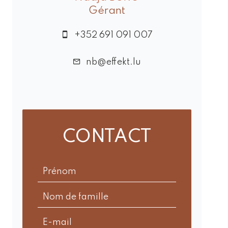
Gérant
+352 691 091 007
nb@effekt.lu
CONTACT