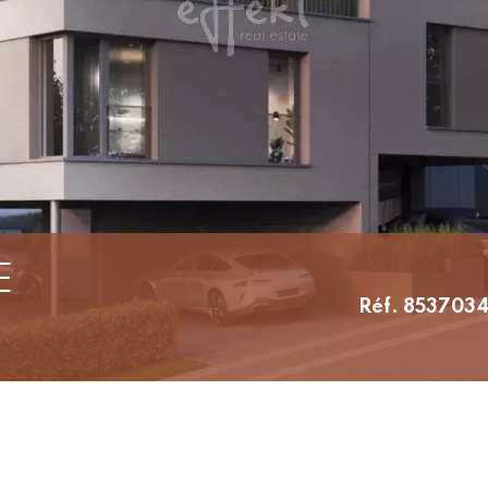
E
Réf. 853703